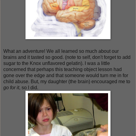
What an adventure! We all learned so much about our
brains and it tasted so good. (note to self, don't forget to add
sugar to the Knox unflavored gelatin). I was a little
concerned that perhaps this teaching object lesson had
gone over the edge and that someone would turn me in for
child abuse. But, my daughter (the brain) encouraged me to
go for it
, so I did.