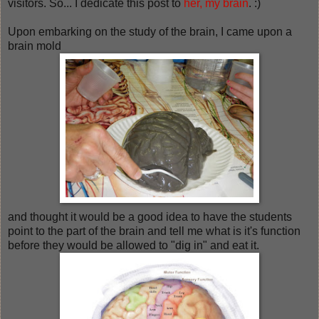
visitors. So... I dedicate this post to
her, my brain
. :)
Upon embarking on the study of the brain, I came upon a
brain mold
and thought it would be a good idea to have the students
point to the part of the brain and tell me what is it's function
before they would be allowed to "dig in" and eat it.