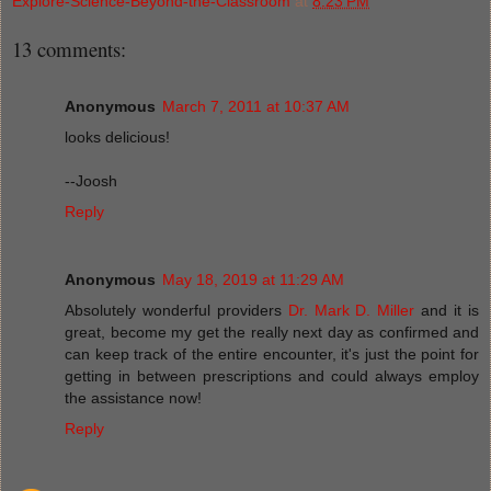
Explore-Science-Beyond-the-Classroom
at
8:23 PM
13 comments:
Anonymous
March 7, 2011 at 10:37 AM
looks delicious!
--Joosh
Reply
Anonymous
May 18, 2019 at 11:29 AM
Absolutely wonderful providers
Dr. Mark D. Miller
and it is
great, become my get the really next day as confirmed and
can keep track of the entire encounter, it's just the point for
getting in between prescriptions and could always employ
the assistance now!
Reply