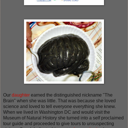
Our
daughter
earned the distinguished nickname "The
Brain" when she was little. That was because she loved
science and loved to tell everyone everything she knew.
When we lived in Washington DC and would visit the
Museum of Natural History she turned into a self proclaimed
tour guide and proceeded to give tours to unsuspecting