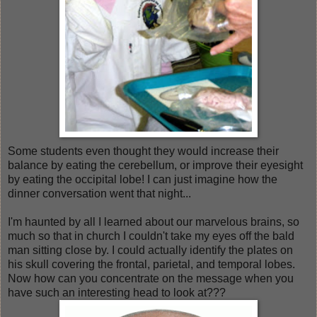
Some students even thought they would increase their
balance by eating the cerebellum, or improve their eyesight
by eating the occipital lobe! I can just imagine how the
dinner conversation went that night...
I'm haunted by all I learned about our marvelous brains, so
much so that in church I couldn't take my eyes off the bald
man sitting close by. I could actually identify the plates on
his skull covering the frontal, parietal, and temporal lobes.
Now how can you concentrate on the message when you
have such an interesting head to look at???