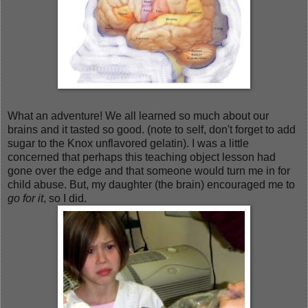
What an adventure! We all learned so much about our
brains and it tasted so good. (note to self, don't forget to add
sugar to the Knox unflavored gelatin). I was a little
concerned that perhaps this teaching object lesson had
gone over the edge and that someone would turn me in for
child abuse. But, my daughter (the brain) encouraged me to
go for it
, so I did.