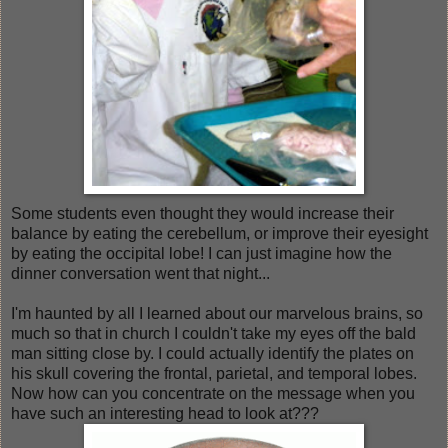
Some students even thought they would increase their
balance by eating the cerebellum, or improve their eyesight
by eating the occipital lobe! I can just imagine how the
dinner conversation went that night...
I'm haunted by all I learned about our marvelous brains, so
much so that in church I couldn't take my eyes off the bald
man sitting close by. I could actually identify the plates on
his skull covering the frontal, parietal, and temporal lobes.
Now how can you concentrate on the message when you
have such an interesting head to look at???