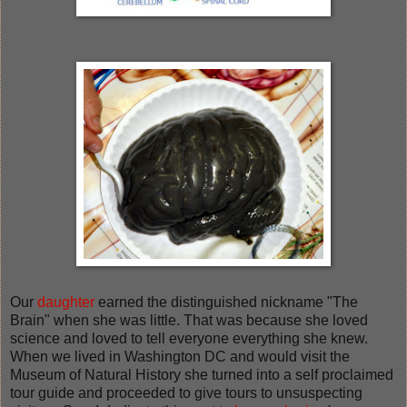
Our
daughter
earned the distinguished nickname "The
Brain" when she was little. That was because she loved
science and loved to tell everyone everything she knew.
When we lived in Washington DC and would visit the
Museum of Natural History she turned into a self proclaimed
tour guide and proceeded to give tours to unsuspecting