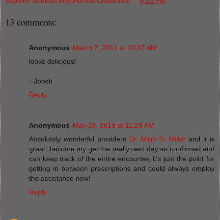
Explore-Science-Beyond-the-Classroom
at
8:23 PM
13 comments:
Anonymous
March 7, 2011 at 10:37 AM
looks delicious!
--Joosh
Reply
Anonymous
May 18, 2019 at 11:29 AM
Absolutely wonderful providers
Dr. Mark D. Miller
and it is
great, become my get the really next day as confirmed and
can keep track of the entire encounter, it's just the point for
getting in between prescriptions and could always employ
the assistance now!
Reply