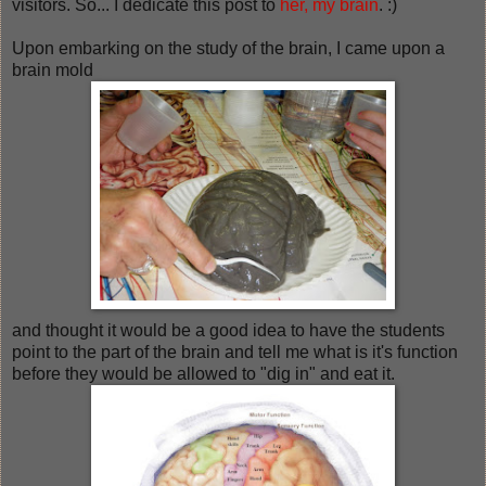
visitors. So... I dedicate this post to
her, my brain
. :)
Upon embarking on the study of the brain, I came upon a
brain mold
and thought it would be a good idea to have the students
point to the part of the brain and tell me what is it's function
before they would be allowed to "dig in" and eat it.